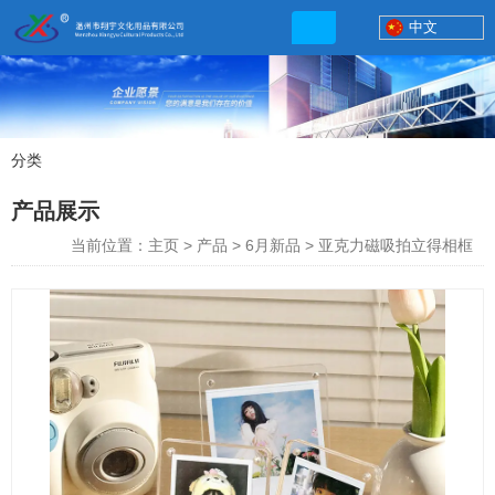
中文
分类
产品展示
产品展示
联系电话
当前位置：主页
>
产品
>
6月新品
>
亚克力磁吸拍立得相框
13506777830
网店地址:
http://xybp.tmall.com http://wzxybp.1688.com