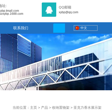
地址:
QQ邮箱
/xybp.tmall.com
xybp@qq.com
//wzxybp.1688.com
联系我们
中文
当前位置：主页
>
产品
>
收纳置物架
>
亚克力香水展示架