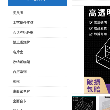
党员牌
工艺摆件奖杯
会议牌职务框
禁止吸烟牌
名片盒
收纳置物架
台历系列
相框
桌面菜单牌
桌面台卡