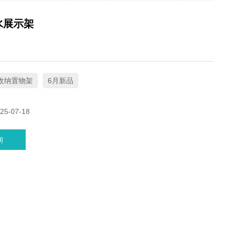
水展示架
收纳置物架
6月新品
5-07-18
询