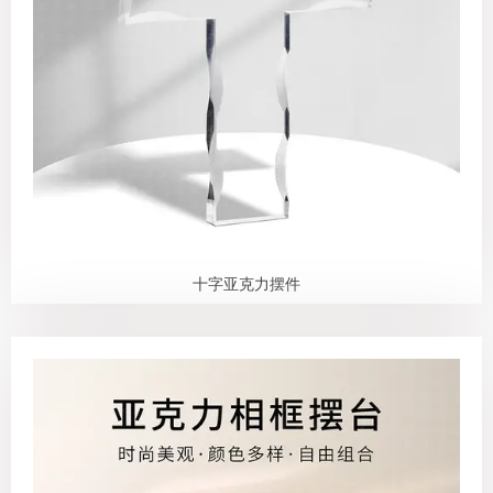
QQ邮箱
xybp@qq.com
十字亚克力摆件