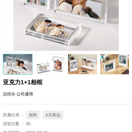
QQ邮箱
xybp@qq.com
亚克力1+1相框
总经办 公司通用
所属分类 ：
相框
6月新品
浏览次数 ：
80