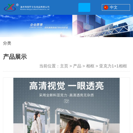
中文
分类
产品展示
产品展示
联系电话
当前位置：主页
>
产品
>
相框
>
亚克力1+1相框
13506777830
网店地址:
http://xybp.tmall.com http://wzxybp.1688.com