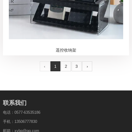
遥控收纳架
‹
1
2
3
›
联系我们
电话：0577-63535186
手机：13506777830
邮箱：xybp@qq.com