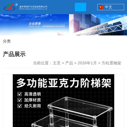
中文
分类
产品展示
产品展示
联系电话
当前位置：主页
>
产品
>
2026年1月
>
方柱置物架
13506777830
网店地址:
http://xybp.tmall.com http://wzxybp.1688.com