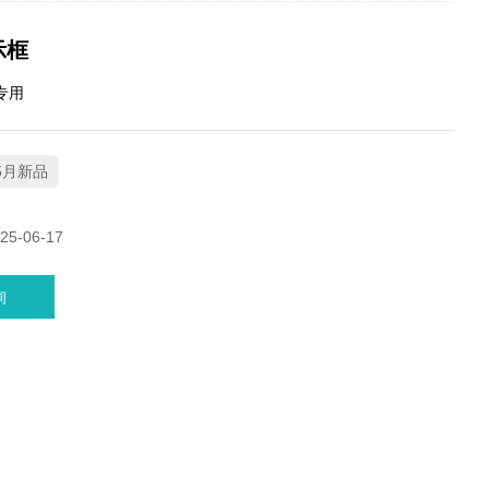
示框
专用
5月新品
5-06-17
询