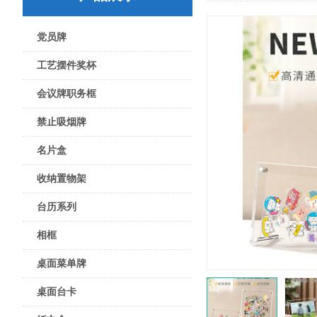
党员牌
工艺摆件奖杯
会议牌职务框
禁止吸烟牌
名片盒
收纳置物架
台历系列
相框
桌面菜单牌
桌面台卡