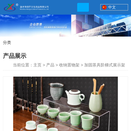
中文
分类
产品展示
产品展示
联系电话
当前位置：主页
>
产品
>
收纳置物架
>
加固茶具阶梯式展示架
13506777830
网店地址:
http://xybp.tmall.com http://wzxybp.1688.com