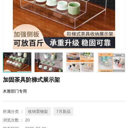
QQ邮箱
xybp@qq.com
加固茶具阶梯式展示架
木雅部门专用
所属分类 ：
收纳置物架
7月新品
浏览次数 ：
20