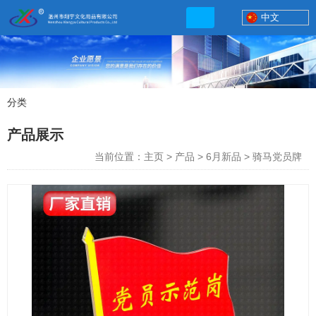
中文
分类
产品展示
产品展示
联系电话
当前位置：主页
>
产品
>
6月新品
>
骑马党员牌
13506777830
网店地址:
http://xybp.tmall.com http://wzxybp.1688.com