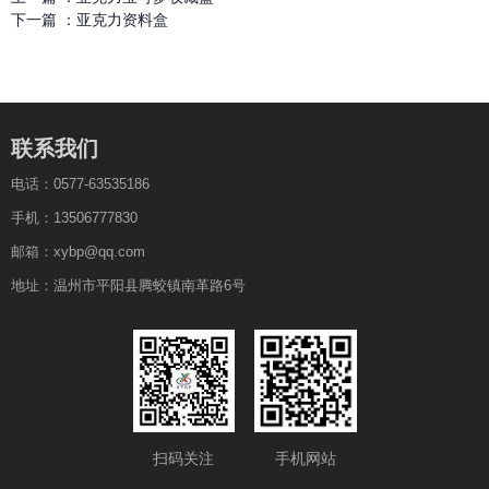
下一篇 ：
亚克力资料盒
联系我们
电话：0577-63535186
手机：13506777830
邮箱：xybp@qq.com
地址：温州市平阳县腾蛟镇南革路6号
扫码关注
手机网站