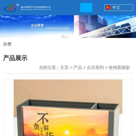
中文
分类
产品展示
产品展示
联系电话
当前位置：主页
>
产品
>
台历系列
>
收纳置物架
13506777830
网店地址:
http://xybp.tmall.com http://wzxybp.1688.com