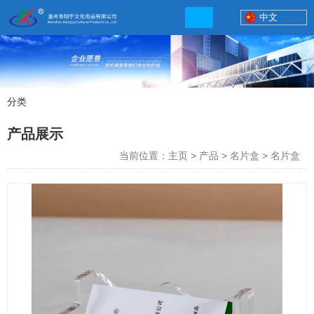
中文
分类
产品展示
产品展示
联系电话
当前位置：主页
>
产品
>
名片盒
>
名片盒
13506777830
网店地址:
http://xybp.tmall.com http://wzxybp.1688.com