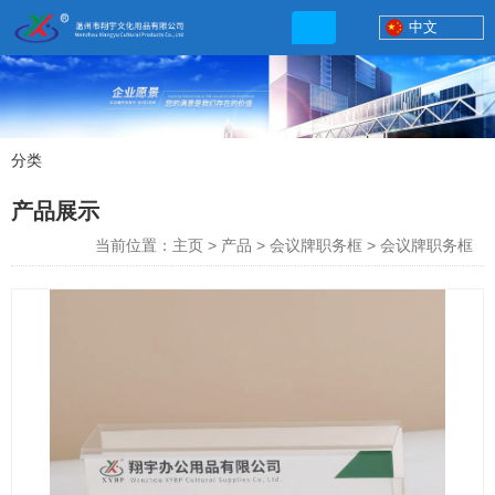
中文
分类
产品展示
产品展示
联系电话
当前位置：主页
>
产品
>
会议牌职务框
>
会议牌职务框
13506777830
网店地址:
http://xybp.tmall.com http://wzxybp.1688.com