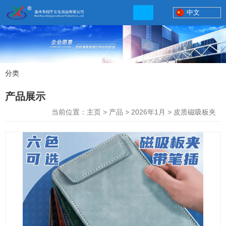
中文
分类
产品展示
产品展示
联系电话
当前位置：主页
>
产品
>
2026年1月
>
皮质磁吸板夹
13506777830
网店地址:
http://xybp.tmall.com http://wzxybp.1688.com