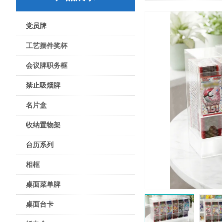
党员牌
工艺摆件奖杯
会议牌职务框
禁止吸烟牌
名片盒
收纳置物架
台历系列
相框
桌面菜单牌
桌面台卡