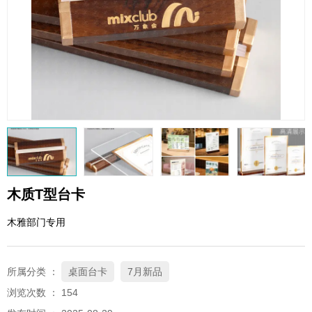
QQ邮箱
xybp@qq.com
木质T型台卡
木雅部门专用
所属分类 ：
桌面台卡
7月新品
浏览次数 ：
154