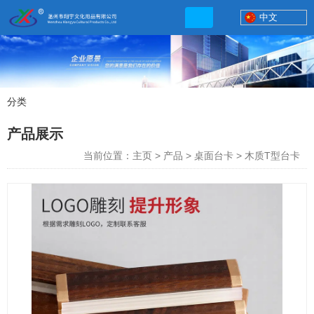
中文
分类
产品展示
产品展示
联系电话
当前位置：主页
>
产品
>
桌面台卡
>
木质T型台卡
13506777830
网店地址:
http://xybp.tmall.com http://wzxybp.1688.com