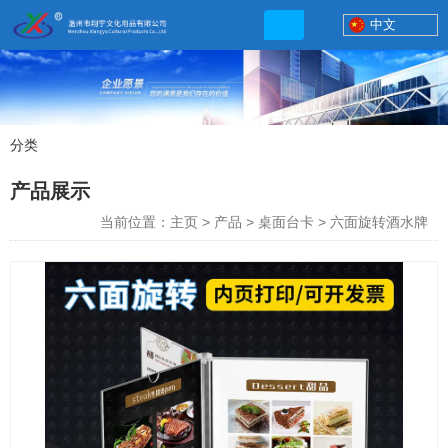
中文
分类
产品展示
产品展示
联系电话
当前位置：主页
>
产品
>
桌面台卡
>
六面旋转酒水牌
13506777830
网店地址:
http://xybp.tmall.com http://wzxybp.1688.com