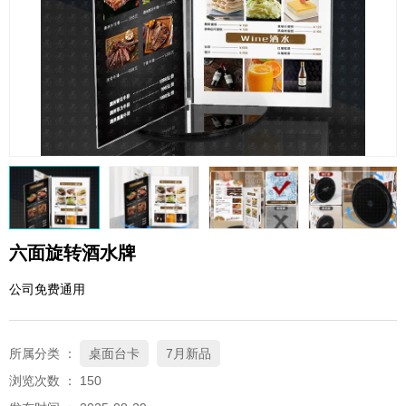
QQ邮箱
xybp@qq.com
六面旋转酒水牌
公司免费通用
所属分类 ：
桌面台卡
7月新品
浏览次数 ：
150