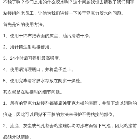
不稳了啊？你们是用的什么胶水啊？这个问题我也去请教了我们翔宇
粘接组的老员工，让他为我们讲解一下关于亚克力胶水的问题。
QQ邮箱
首先是它的使用方法。
xybp@qq.com
1、使用干绵布把表面的灰尘、油污清洁干净。
2、用针筒注射粘接使用。
3、24小时后可得到最高强度。
4、使用后清理瓶口，并将盖子盖上。
5、使用完毕请将胶水存放在阴凉干燥处。
其次就是在粘接时的细节问题。
1、所有的亚克力粘接剂都能腐蚀亚克力板的表面，并留下难以消除的
痕迹，因此可以用贴不干胶的方法来保护不需粘接的部位。
2、油脂、灰尘或气孔都会粘接难以均匀涂布而留下气泡，因此粘接前
必须矛以清除。