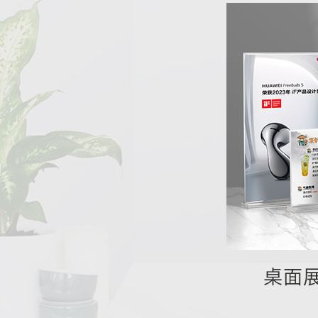
QQ邮箱
xybp@qq.com